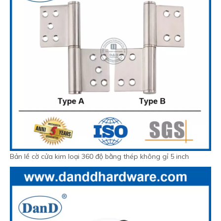
Bản lề cờ cửa kim loại 360 độ bằng thép không gỉ 5 inch