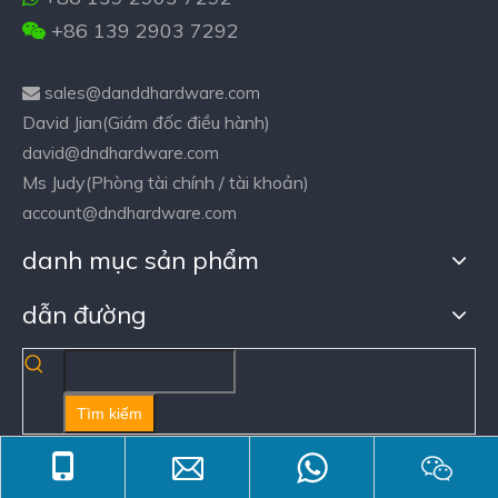
+86 139 2903 7292

sales@danddhardware.com

David Jian(Giám đốc điều hành)
david@dndhardware.com
Ms Judy(Phòng tài chính / tài khoản)
account@dndhardware.com
danh mục sản phẩm
dẫn đường
Tìm kiếm
Để có được chất lượng mang thương
hiệu quốc tế với chi phí xuất xưởng