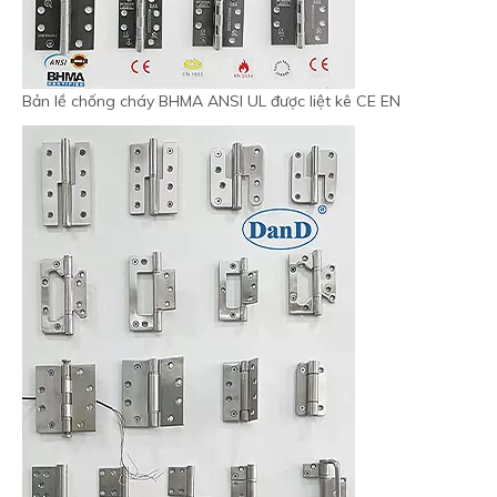
Bản lề chống cháy BHMA ANSI UL được liệt kê CE EN