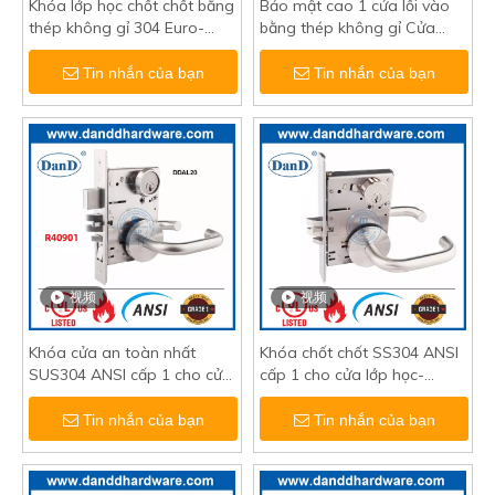
Khóa lớp học chốt chốt bằng
Bảo mật cao 1 cửa lối vào
thép không gỉ 304 Euro-
bằng thép không gỉ Cửa
DDML015
thoát hiểm khẩn cấp Khóa
lỗ mộng-DDML009-E-5572
Tin nhắn của bạn
Tin nhắn của bạn
视频
视频
Khóa cửa an toàn nhất
Khóa chốt chốt SS304 ANSI
SUS304 ANSI cấp 1 cho cửa
cấp 1 cho cửa lớp học-
ra vào-DDAL20
DDAL05
Tin nhắn của bạn
Tin nhắn của bạn