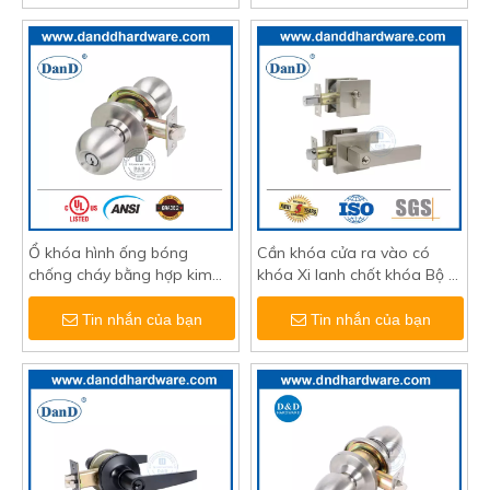
Ổ khóa hình ống bóng
Cần khóa cửa ra vào có
chống cháy bằng hợp kim
khóa Xi lanh chốt khóa Bộ ổ
kẽm ANSI được UL liệt kê
khóa tốt nhất cho cửa bên
cho cửa ra vào-DDLK012
ngoài-DDLK025
Tin nhắn của bạn
Tin nhắn của bạn