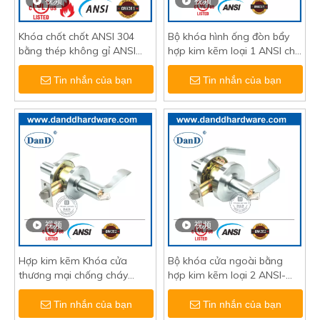
视频
视频
Khóa chốt chốt ANSI 304
Bộ khóa hình ống đòn bẩy
bằng thép không gỉ ANSI
hợp kim kẽm loại 1 ANSI cho
được UL liệt kê-DDAL16
cửa kim loại-DDLK009
Tin nhắn của bạn
Tin nhắn của bạn
视频
视频
Hợp kim kẽm Khóa cửa
Bộ khóa cửa ngoài bằng
thương mại chống cháy
hợp kim kẽm loại 2 ANSI-
ANSI UL Bộ khóa hình ống-
DDLK011
DDLK010
Tin nhắn của bạn
Tin nhắn của bạn