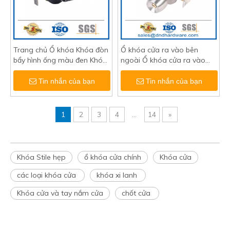
Trang chủ Ổ khóa Khóa đòn
Ổ khóa cửa ra vào bên
bẩy hình ống màu đen Khóa
ngoài Ổ khóa cửa ra vào
ngoài cửa-DDLK023
bằng thép không gỉ-
DDLK003
Tin nhắn của bạn
Tin nhắn của bạn
1
2
3
4
...
14
»
Khóa Stile hẹp
ổ khóa cửa chính
Khóa cửa
các loại khóa cửa
khóa xi lanh
Khóa cửa và tay nắm cửa
chốt cửa