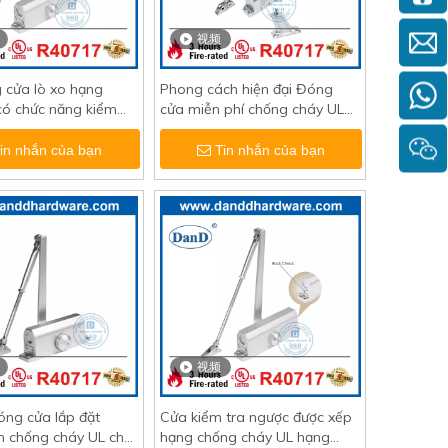
视频
 cửa lò xo hạng
Phong cách hiện đại Đóng
có chức năng kiểm
cửa miễn phí chống cháy UL
ợc-DDDC018BC
với Backcheck-DDDC020BC
in nhắn của bạn
Tin nhắn của bạn
视频
đóng cửa lắp đặt
Cửa kiểm tra ngược được xếp
n chống cháy UL cho
hạng chống cháy UL hạng