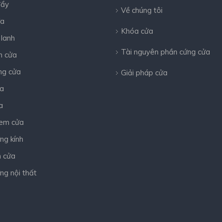
đẩy
Về chúng tôi
ửa
Khóa cửa
 lanh
Tài nguyên phần cứng cửa
m cửa
ng cửa
Giải pháp cửa
a
a
em cửa
ng kính
n cửa
ng nội thất