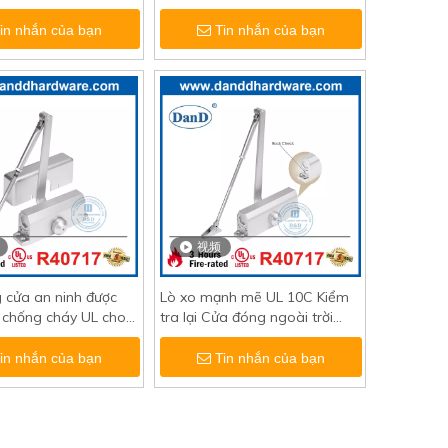
 cư-DDDC024
nặng cho tòa nhà văn phòng-
DDDC025BC
in nhắn của bạn
Tin nhắn của bạn
视频
 cửa an ninh được
Lò xo mạnh mẽ UL 10C Kiểm
 chống cháy UL cho
tra lại Cửa đóng ngoài trời
chính phủ-DDDC027
cho khách sạn-DDDC027BC
in nhắn của bạn
Tin nhắn của bạn