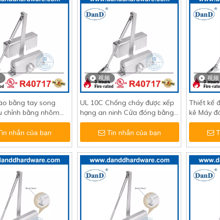
频
视频
视频
ào bằng tay song
UL 10C Chống cháy được xếp
Thiết kế 
u chỉnh bằng nhôm
hạng an ninh Cửa đóng bằng
kê Máy đ
g chỉ UL-DDDDC015
gỗ có thể điều chỉnh hàng
lực tốt 
đầu-DDDDC016
Tin nhắn của bạn
Tin nhắn của bạn
T