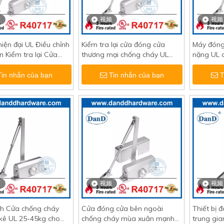
频
视频
视频
hiện đại UL Điều chỉnh
Kiểm tra lại cửa đóng cửa
Máy đóng
n Kiểm tra lại Cửa
thương mại chống cháy UL
nặng UL 
háy-DDDC016BC
cho cửa nội thất-DDDC017BC
tra ngư
Tin nhắn của bạn
Tin nhắn của bạn
T
频
视频
视频
nh Cửa chống cháy
Cửa đóng cửa bên ngoài
Thiết bị 
 kê UL 25-45kg cho
chống cháy mùa xuân mạnh
trung gia