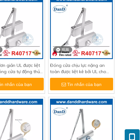
视频
đơn giản UL được liệt
Đóng cửa chịu lực nặng an
óng cửa tự động thủy
toàn được liệt kê bởi UL cho
nhất-DDDC017
cửa gỗ-DDDC018
in nhắn của bạn
Tin nhắn của bạn