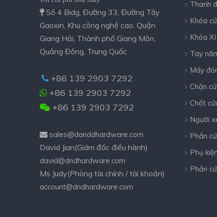
Thanh 
Số 4 Bidg, Đường 33, Đường Tây

Khóa c
Gaoxin, Khu công nghệ cao, Quận
Khóa XI
Giang Hải, Thành phố Giang Môn,
Quảng Đông, Trung Quốc
Tay nắ
Máy đó
+86 139 2903 7292

Chặn cử
+86 139 2903 7292

Chốt cử
+86 139 2903 7292

Người x
sales@danddhardware.com

Phần cứ
David Jian(Giám đốc điều hành)
Phụ kiệ
david@dndhardware.com
Phần cứ
Ms Judy(Phòng tài chính / tài khoản)
account@dndhardware.com