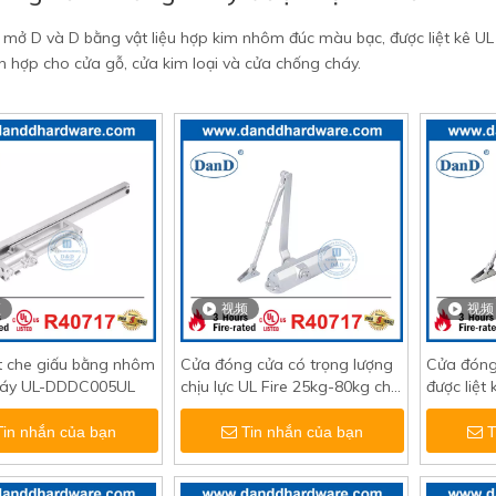
mở D và D bằng vật liệu hợp kim nhôm đúc màu bạc, được liệt kê UL (
ch hợp cho cửa gỗ, cửa kim loại và cửa chống cháy.
频
视频
视频
t che giấu bằng nhôm
Cửa đóng cửa có trọng lượng
Cửa đóng
háy UL-DDDC005UL
chịu lực UL Fire 25kg-80kg cho
được liệt
cửa kim loại-DDDC007
chống c
Tin nhắn của bạn
Tin nhắn của bạn
T