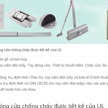
g cửa chống cháy được liệt kê của UL
a gỗ và kim loại.
y nắm đòn bẩy, Tay đóng cửa, Thiết bị thoát hiểm, Chặn cửa, Bu l
 trụ định hình Châu Âu, tay nắm đòn bẩy và bản lề.Vì kích thướ
trụ định hình và DIN 18255 cho tay cầm đòn bẩy), nên các sản p
kết hoàn hảo với nhau.
óng cửa chống cháy được liệt kê của UL