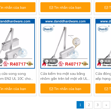
-DDDC022
mẽ UL cho phòng lưu trữ-
khu dân
DDDC023
Tin nhắn của bạn
Tin nhắn của bạn
T
频
视频
视频
 cửa song song
Cửa kiểm tra mặt sau bằng
Cửa đóng
ôm EN2 UL 10C cho
nhôm gắn trên bề mặt với UL-
xếp hạng
DDDC026
DDDC026BC
tòa nhà 
Tin nhắn của bạn
Tin nhắn của bạn
T
1
2
3
»