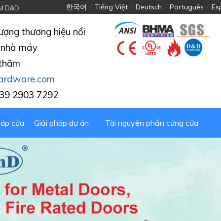
한국어
/
Tiếng Việt
/
Deutsch
/
Português
/
Es
M D&D.
ượng thương hiệu nổi
hí nhà máy
 thăm
ardware.com
39 2903 7292
háp cửa
Giải pháp dự án
Tài nguyên phần cứng cửa