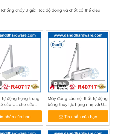
chống cháy 3 giờ), tốc độ đóng và chốt có thể điều
视频
 tự động hạng trung
Máy đóng cửa nội thất tự động
 kê của UL cho cửa
bằng thủy lực hạng nhẹ với UL
háy-DDDC010
Listed-DDDC012
in nhắn của bạn
Tin nhắn của bạn