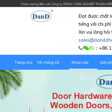
Chào mừng đến với Công ty TNHH CÔNG NGHIỆP PHẦN MỀ
Đạt được chất l
tiếng với chi p
Xin vui lòng hỏi
sales@danddh
：+86 1

/

/

Trang chủ
Về chúng tôi
Khóa cửa
Giải p