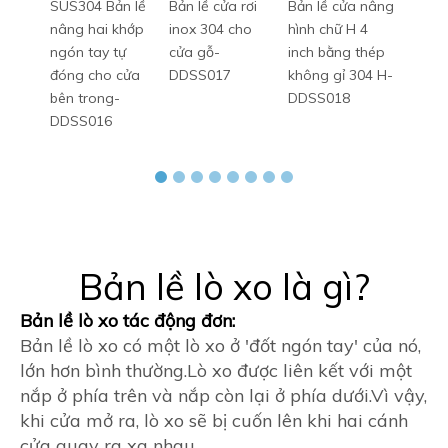
SUS304 Bản lề
Bản lề cửa rơi
Bản lề cửa nâng
Bản l
nâng hai khớp
inox 304 cho
hình chữ H 4
thươn
ngón tay tự
cửa gỗ-
inch bằng thép
tròn 
đóng cho cửa
DDSS017
không gỉ 304 H-
Euro-
bên trong-
DDSS018
DDSS016
Bản lề lò xo là gì?
Bản lề lò xo tác động đơn:
Bản lề lò xo có một lò xo ở 'đốt ngón tay' của nó,
lớn hơn bình thường.Lò xo được liên kết với một
nắp ở phía trên và nắp còn lại ở phía dưới.Vì vậy,
khi cửa mở ra, lò xo sẽ ​​bị cuốn lên khi hai cánh
cửa quay ra xa nhau.