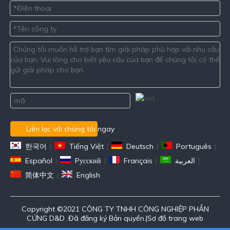
Liên lạc với chúng tôi ngay
한국어
|
Tiếng Việt
|
Deutsch
|
Português
|
Español
|
Pусский
|
Français
|
العربية
|
简体中文
|
English
Copyright ©2021 CÔNG TY TNHH CÔNG NGHIỆP PHẦN
CỨNG D&D .Đã đăng ký Bản quyền.|
Sơ đồ trang web