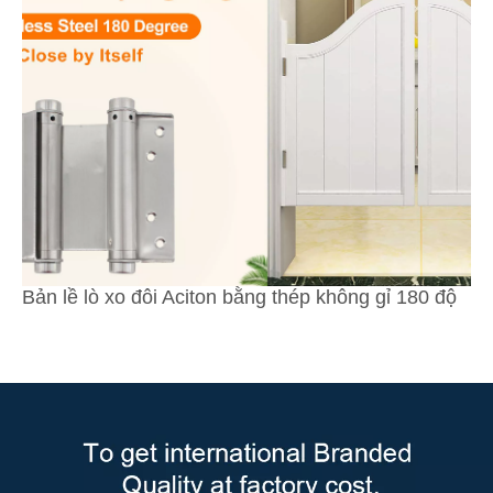
Bản lề lò xo đôi Aciton bằng thép không gỉ 180 độ