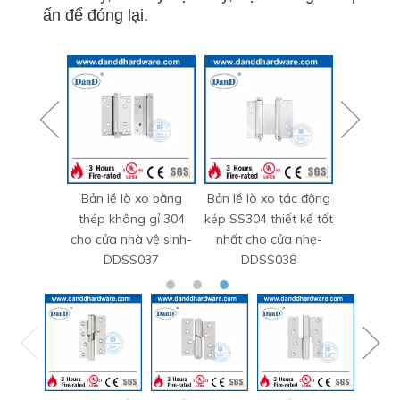
ấn để đóng lại.
 xo bằng
Bản lề lò xo tác động
Bản lề lò xo có thể
Bản lề c
g gỉ 304
kép SS304 thiết kế tốt
điều chỉnh độ căng
biệt bằng
 vệ sinh-
nhất cho cửa nhẹ-
bằng bạc SUS304 cho
gỉ 304
037
DDSS038
cửa gỗ-DDSS033